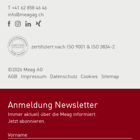
T
+41 62 858 46 46
info@meagag.ch
zertifiziert nach ISO 9001 & ISO 3834-2
©2026 Meag AG
AGB
Impressum
Datenschutz
Cookies
Sitemap
Anmeldung Newsletter
Immer aktuell über die Meag informiert.
Jetzt abonnieren.