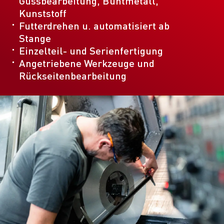
Gussbearbeitung, Buntmetall,
Kunststoff
Futterdrehen u. automatisiert ab
Stange
Einzelteil- und Serienfertigung
Angetriebene Werkzeuge und
Rückseitenbearbeitung