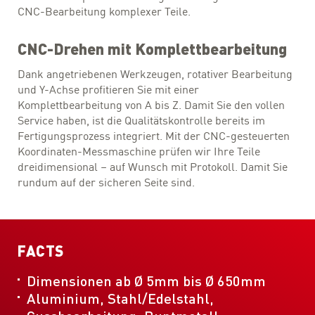
CNC-Bearbeitung komplexer Teile.
CNC-Drehen mit Komplettbearbeitung
Dank angetriebenen Werkzeugen, rotativer Bearbeitung
und Y-Achse profitieren Sie mit einer
Komplettbearbeitung von A bis Z. Damit Sie den vollen
Service haben, ist die Qualitätskontrolle bereits im
Fertigungsprozess integriert. Mit der CNC-gesteuerten
Koordinaten-Messmaschine prüfen wir Ihre Teile
dreidimensional – auf Wunsch mit Protokoll. Damit Sie
rundum auf der sicheren Seite sind.
FACTS
Dimensionen ab Ø 5mm bis Ø 650mm
Aluminium, Stahl/Edelstahl,